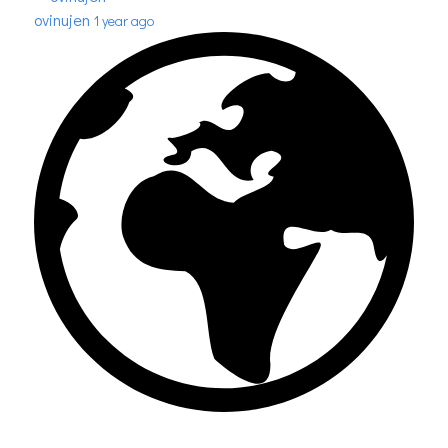
ovinujen
1 year ago