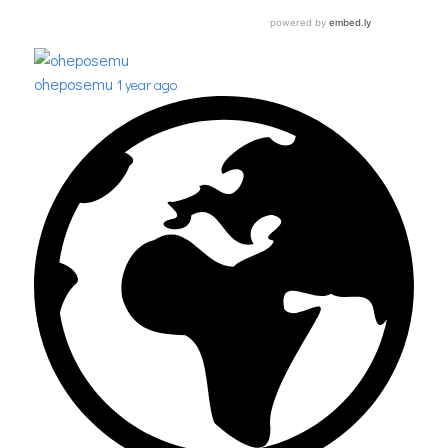
oheposemu
1 year ago