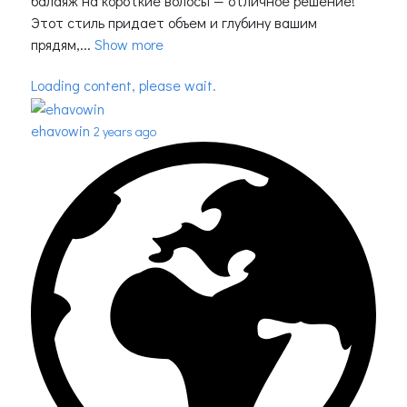
балаяж на короткие волосы — отличное решение!
Этот стиль придает объем и глубину вашим
прядям,...
Show more
Loading content, please wait.
ehavowin
2 years ago