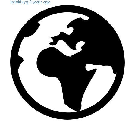
edokixyg
2 years ago