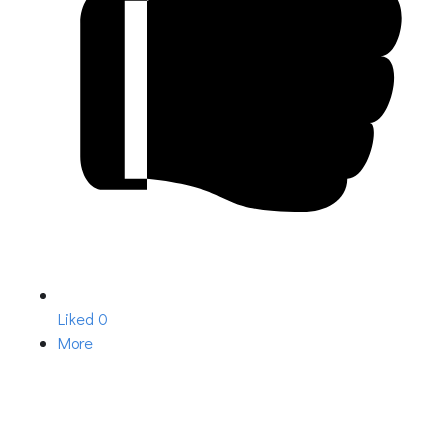
Liked
0
More