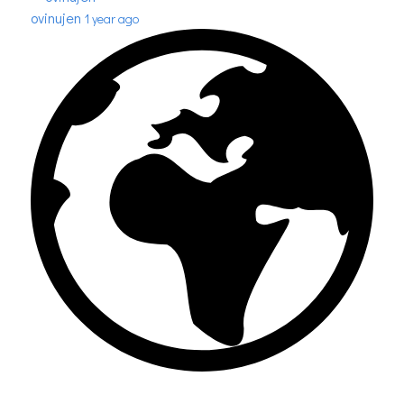
ovinujen
1 year ago