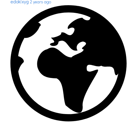
edokixyg
2 years ago