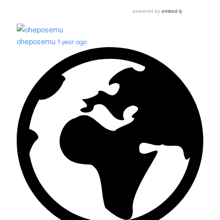
oheposemu
1 year ago