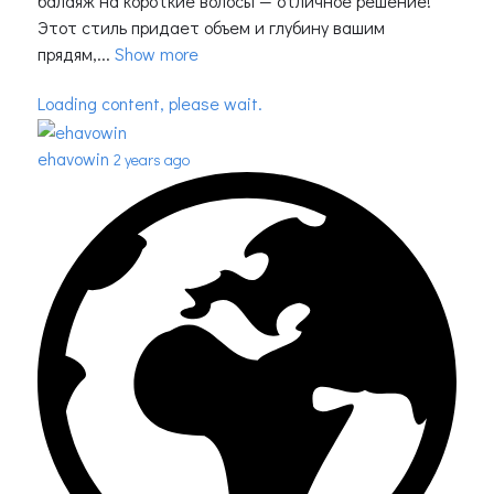
балаяж на короткие волосы — отличное решение!
Этот стиль придает объем и глубину вашим
прядям,...
Show more
Loading content, please wait.
ehavowin
2 years ago