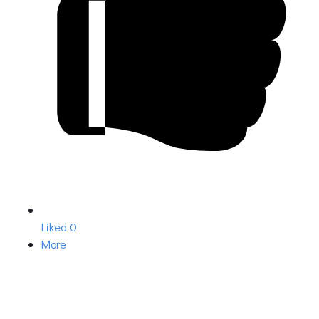
Liked
0
More