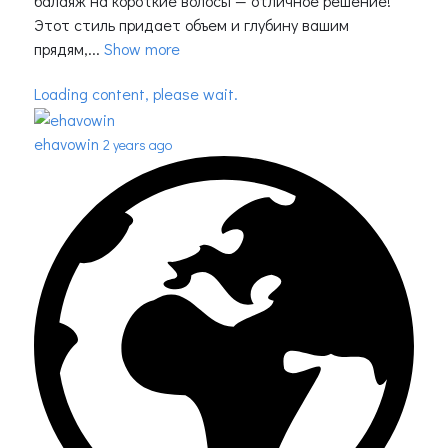
балаяж на короткие волосы — отличное решение!
Этот стиль придает объем и глубину вашим
прядям,...
Show more
Loading content, please wait.
ehavowin
2 years ago