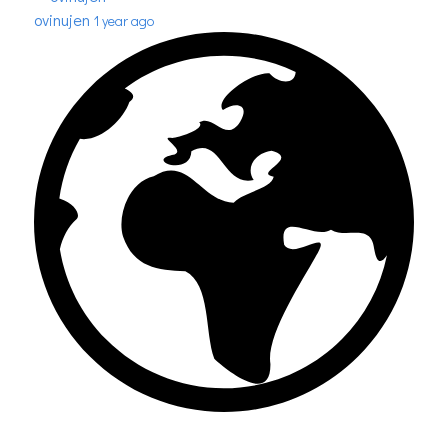
ovinujen
1 year ago