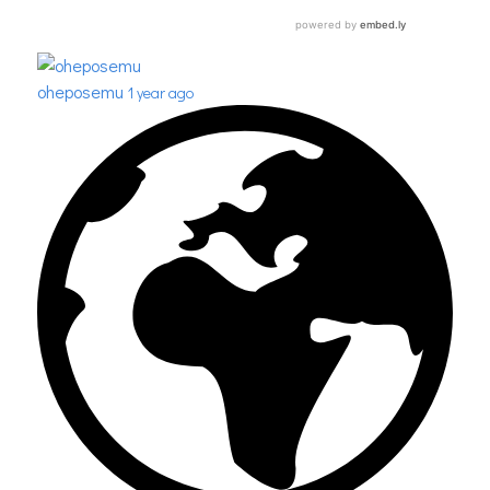
oheposemu
1 year ago