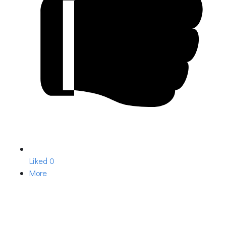
Liked
0
More