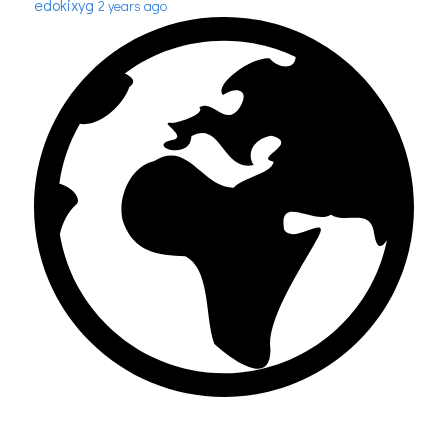
edokixyg
2 years ago