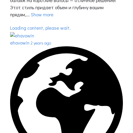
балаяж на короткие волосы — отличное решение!
Этот стиль придает объем и глубину вашим
прядям,...
Show more
Loading content, please wait.
ehavowin
2 years ago