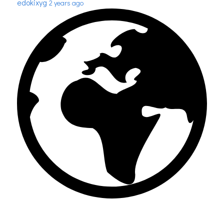
edokixyg
2 years ago