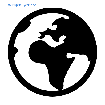
ovinujen
1 year ago