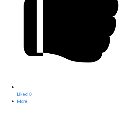
Liked
0
More