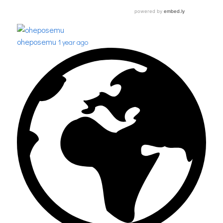
oheposemu
1 year ago