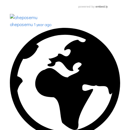
oheposemu
1 year ago