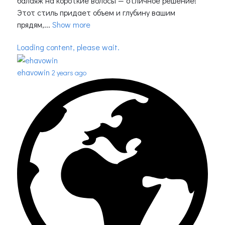
балаяж на короткие волосы — отличное решение!
Этот стиль придает объем и глубину вашим
прядям,...
Show more
Loading content, please wait.
ehavowin
2 years ago