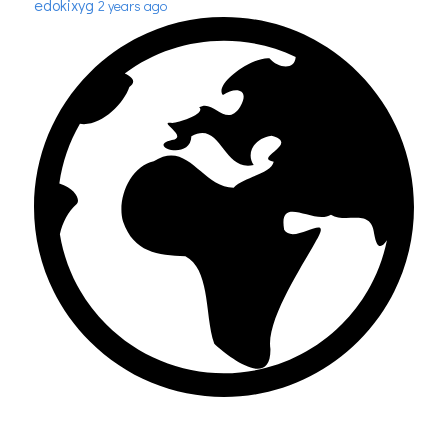
edokixyg
2 years ago