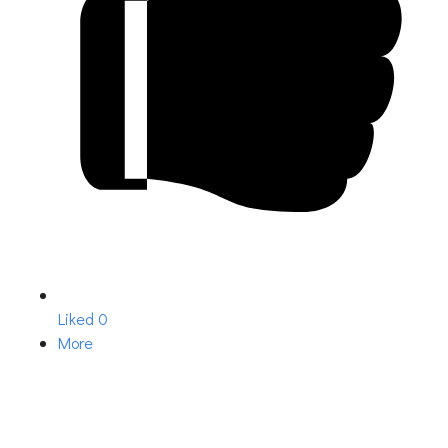
Liked
0
More