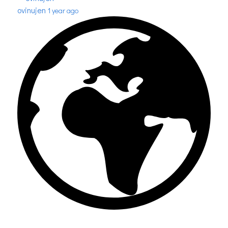
ovinujen
1 year ago